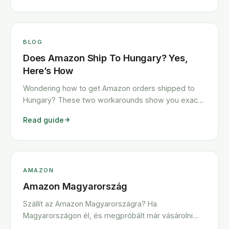
BLOG
Does Amazon Ship To Hungary? Yes,
Here’s How
Wondering how to get Amazon orders shipped to
Hungary? These two workarounds show you exactly
how to get any Amazon order shipped to Hungary
Read guide
quickly and cheaply.
AMAZON
Amazon Magyarország
Szállít az Amazon Magyarországra? Ha
Magyarországon él, és megpróbált már vásárolni
valamit az Amazon-ról, akkor valószínűleg