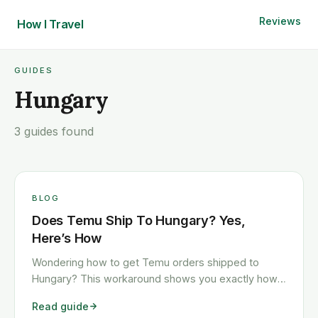
Reviews
How I
Travel
GUIDES
Hungary
3 guides found
BLOG
Does Temu Ship To Hungary? Yes,
Here’s How
Wondering how to get Temu orders shipped to
Hungary? This workaround shows you exactly how
to get any Temu order shipped to Hungary quickly
Read guide
and cheaply.