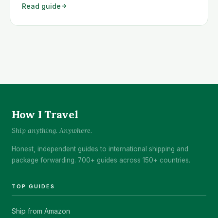
Read guide
nehézségekbe ütközött. A leggyakoribb akadály az,
hogy az árut nem lehet Magyarországra szállítani, de
számos egyéb probléma is felmerül. Szerencsére
az Amazon szinte bármilyen terméket elküld
Magyarországra – feltéve <a class="read-more"
href="https://www.howitravel.co/amazon-
magyarorszag/">…</a>
How I Travel
Ship anything. Anywhere.
Honest, independent guides to international shipping and
package forwarding. 700+ guides across 150+ countries.
TOP GUIDES
Ship from Amazon